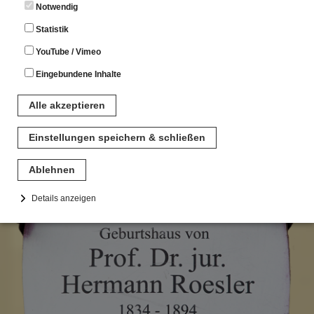
Altstadtbummel - Schild
Notwendig
16
Statistik
YouTube / Vimeo
Eingebundene Inhalte
Alle akzeptieren
Einstellungen speichern & schließen
Ablehnen
Details anzeigen
Notwendig
Diese Cookies sind für den Betrieb der Seite unbedingt notwendig.
Hierbei werden keinerlei personenbezogenen Daten gespeichert.
Lediglich eine anonyme Session-ID wird hinterlegt.
Statistik