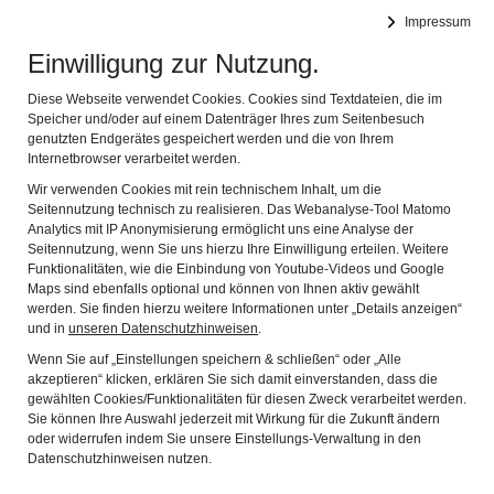
Altstadtfreunde Lauf an der Pegnitz
Impressum
Navig
Das Alte erhalten - das Neue integrieren
Einwilligung zur Nutzung.
Bildergalerie
Diese Webseite verwendet Cookies. Cookies sind Textdateien, die im
Altstadtbummel - von Punkt zu Punkt
Speicher und/oder auf einem Datenträger Ihres zum Seitenbesuch
genutzten Endgerätes gespeichert werden und die von Ihrem
Laufer Stadtgeschichte an der Pegnitz
Internetbrowser verarbeitet werden.
Wir verwenden Cookies mit rein technischem Inhalt, um die
Wenzelburg
Seitennutzung technisch zu realisieren. Das Webanalyse-Tool Matomo
Analytics mit IP Anonymisierung ermöglicht uns eine Analyse der
Reichel´sche Schleif
Seitennutzung, wenn Sie uns hierzu Ihre Einwilligung erteilen. Weitere
Felsenkeller
Funktionalitäten, wie die Einbindung von Youtube-Videos und Google
Maps sind ebenfalls optional und können von Ihnen aktiv gewählt
Felsenkeller interaktiv
werden. Sie finden hierzu weitere Informationen unter „Details anzeigen“
und in
unseren Datenschutzhinweisen
.
Türmerwohnung
Wenn Sie auf „Einstellungen speichern & schließen“ oder „Alle
akzeptieren“ klicken, erklären Sie sich damit einverstanden, dass die
Turmstube interaktiv
gewählten Cookies/Funktionalitäten für diesen Zweck verarbeitet werden.
Forsthaus an der Burg
Sie können Ihre Auswahl jederzeit mit Wirkung für die Zukunft ändern
oder widerrufen indem Sie unsere Einstellungs-Verwaltung in den
Datenschutzhinweisen nutzen.