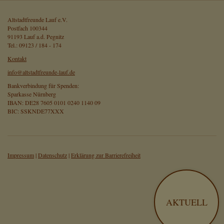
Altstadtfreunde Lauf e.V.
Postfach 100344
91193 Lauf a.d. Pegnitz
Tel.: 09123 / 184 - 174
Kontakt
info@altstadtfreunde-lauf.de
Bankverbindung für Spenden:
Sparkasse Nürnberg
IBAN: DE28 7605 0101 0240 1140 09
BIC: SSKNDE77XXX
Impressum
|
Datenschutz
|
Erklärung zur Barrierefreiheit
AKTUELL