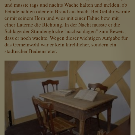
Diese Website nutzt Matomo Analytics für die Auswertung der
und musste tags und nachts Wache halten und melden, ob
Seitenaufrufe als Statistik. Die hierdurch gespeicherten Daten werden
Feinde nahten oder ein Brand ausbrach. Bei Gefahr warnte
ausschließlich auf unseren eigenen Servern gespeichert. Eine
er mit seinem Horn und wies mit einer Fahne bzw. mit
Übertragung an Dritte erfolgt nicht. Wir verwenden die Funktion
einer Laterne die Richtung. In der Nacht musste er die
AnonymizeIP zur Anonymisierung Ihrer IP-Adresse, so dass diese gekürzt
wird und nicht mehr Ihrem Besuch auf unserer Internetseite zugeordnet
Schläge der Stundenglocke "nachschlagen" zum Beweis,
werden kann.
dass er noch wachte. Wegen dieser wichtigen Aufgabe für
das Gemeinwohl war er kein kirchlicher, sondern ein
YouTube / Vimeo
städtischer Bediensteter.
Videos werden über die Plattformen YouTube oder Vimeo eingebunden.
Wir nutzen YouTube im erweiterten Datenschutzmodus. Dieser Modus
bewirkt laut YouTube, dass YouTube keine Informationen über die
Besucher auf dieser Website speichert, bevor diese sich das Video
ansehen.
Eingebundene Inhalte
Optional sind externe Inhalte auf den Seiten dieser Website
eingebunden. Das können Kartendienste wie z.B. Google Maps sein
oder auch Anwendungen einer externen Website.