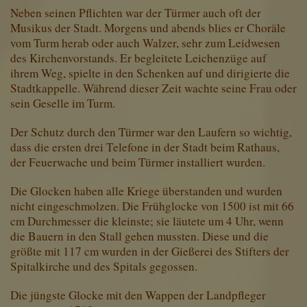
Neben seinen Pflichten war der Türmer auch oft der
Musikus der Stadt. Morgens und abends blies er Choräle
vom Turm herab oder auch Walzer, sehr zum Leidwesen
des Kirchenvorstands. Er begleitete Leichenzüge auf
ihrem Weg, spielte in den Schenken auf und dirigierte die
Stadtkappelle. Während dieser Zeit wachte seine Frau oder
sein Geselle im Turm.
Der Schutz durch den Türmer war den Laufern so wichtig,
dass die ersten drei Telefone in der Stadt beim Rathaus,
der Feuerwache und beim Türmer installiert wurden.
Die Glocken haben alle Kriege überstanden und wurden
nicht eingeschmolzen. Die Frühglocke von 1500 ist mit 66
cm Durch­messer die kleinste; sie läutete um 4 Uhr, wenn
die Bauern in den Stall gehen muss­ten. Diese und die
größte mit 117 cm wur­den in der Gießerei des Stifters der
Spital­kirche und des Spitals gegossen.
Die jüngste Glocke mit den Wappen der Landpfleger