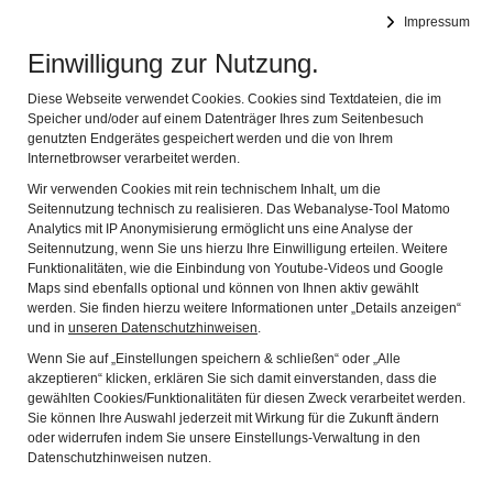
Altstadtfreunde Lauf an der Pegnitz
Impressum
Navig
Das Alte erhalten - das Neue integrieren
Einwilligung zur Nutzung.
Bildergalerie
Diese Webseite verwendet Cookies. Cookies sind Textdateien, die im
Altstadtbummel - von Punkt zu Punkt
Speicher und/oder auf einem Datenträger Ihres zum Seitenbesuch
genutzten Endgerätes gespeichert werden und die von Ihrem
Laufer Stadtgeschichte an der Pegnitz
Internetbrowser verarbeitet werden.
Wir verwenden Cookies mit rein technischem Inhalt, um die
Wenzelburg
Seitennutzung technisch zu realisieren. Das Webanalyse-Tool Matomo
Analytics mit IP Anonymisierung ermöglicht uns eine Analyse der
Reichel´sche Schleif
Seitennutzung, wenn Sie uns hierzu Ihre Einwilligung erteilen. Weitere
Felsenkeller
Funktionalitäten, wie die Einbindung von Youtube-Videos und Google
Maps sind ebenfalls optional und können von Ihnen aktiv gewählt
Felsenkeller interaktiv
werden. Sie finden hierzu weitere Informationen unter „Details anzeigen“
und in
unseren Datenschutzhinweisen
.
Türmerwohnung
Wenn Sie auf „Einstellungen speichern & schließen“ oder „Alle
akzeptieren“ klicken, erklären Sie sich damit einverstanden, dass die
Έλληνας
gewählten Cookies/Funktionalitäten für diesen Zweck verarbeitet werden.
Turmstube interaktiv
Sie können Ihre Auswahl jederzeit mit Wirkung für die Zukunft ändern
oder widerrufen indem Sie unsere Einstellungs-Verwaltung in den
Forsthaus an der Burg
Datenschutzhinweisen nutzen.