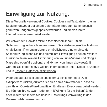
Altstadtfreunde Lauf an der Pegnitz
Impressum
Navig
Das Alte erhalten - das Neue integrieren
Einwilligung zur Nutzung.
Bildergalerie
Diese Webseite verwendet Cookies. Cookies sind Textdateien, die im
Altstadtbummel - von Punkt zu Punkt
Speicher und/oder auf einem Datenträger Ihres zum Seitenbesuch
genutzten Endgerätes gespeichert werden und die von Ihrem
Laufer Stadtgeschichte an der Pegnitz
Internetbrowser verarbeitet werden.
Wir verwenden Cookies mit rein technischem Inhalt, um die
Wenzelburg
Seitennutzung technisch zu realisieren. Das Webanalyse-Tool Matomo
Analytics mit IP Anonymisierung ermöglicht uns eine Analyse der
Reichel´sche Schleif
Seitennutzung, wenn Sie uns hierzu Ihre Einwilligung erteilen. Weitere
Felsenkeller
Funktionalitäten, wie die Einbindung von Youtube-Videos und Google
Maps sind ebenfalls optional und können von Ihnen aktiv gewählt
Felsenkeller interaktiv
werden. Sie finden hierzu weitere Informationen unter „Details anzeigen“
und in
unseren Datenschutzhinweisen
.
Türmerwohnung
Wenn Sie auf „Einstellungen speichern & schließen“ oder „Alle
akzeptieren“ klicken, erklären Sie sich damit einverstanden, dass die
Turmstube interaktiv
gewählten Cookies/Funktionalitäten für diesen Zweck verarbeitet werden.
Forsthaus an der Burg
Sie können Ihre Auswahl jederzeit mit Wirkung für die Zukunft ändern
oder widerrufen indem Sie unsere Einstellungs-Verwaltung in den
Datenschutzhinweisen nutzen.