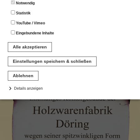
Altstadtbummel ̶ von
Notwendig
Schild zu Schild
Statistik
YouTube / Vimeo
Eingebundene Inhalte
Alle akzeptieren
Einstellungen speichern & schließen
Ablehnen
Details anzeigen
Notwendig
Diese Cookies sind für den Betrieb der Seite unbedingt notwendig.
Hierbei werden keinerlei personenbezogenen Daten gespeichert.
Lediglich eine anonyme Session-ID wird hinterlegt.
Statistik