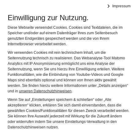
Altstadtfreunde Lauf an der Pegnitz
Impressum
Navig
Das Alte erhalten - das Neue integrieren
Einwilligung zur Nutzung.
Broschüre Schleifmühle Reichel
Diese Webseite verwendet Cookies. Cookies sind Textdateien, die im
Die Wappen der Burg zu Lauf
Speicher und/oder auf einem Datenträger Ihres zum Seitenbesuch
genutzten Endgerätes gespeichert werden und die von Ihrem
Altstadtführer Lauf
Internetbrowser verarbeitet werden.
Wir verwenden Cookies mit rein technischem Inhalt, um die
Bürgerhäuser und Villen in Lauf an der Pegnitz
Seitennutzung technisch zu realisieren. Das Webanalyse-Tool Matomo
Analytics mit IP Anonymisierung ermöglicht uns eine Analyse der
Unterirdisch
Seitennutzung, wenn Sie uns hierzu Ihre Einwilligung erteilen. Weitere
Broschüre Unter dem Flinter
Funktionalitäten, wie die Einbindung von Youtube-Videos und Google
Maps sind ebenfalls optional und können von Ihnen aktiv gewählt
Von alter Sitt und Brauch
werden. Sie finden hierzu weitere Informationen unter „Details anzeigen“
und in
unseren Datenschutzhinweisen
.
Broschüre Unter den Häusern
Wenn Sie auf „Einstellungen speichern & schließen“ oder „Alle
akzeptieren“ klicken, erklären Sie sich damit einverstanden, dass die
Faltplan PABLO DE LA RIESTRA
gewählten Cookies/Funktionalitäten für diesen Zweck verarbeitet werden.
Unsere Flyer
Sie können Ihre Auswahl jederzeit mit Wirkung für die Zukunft ändern
oder widerrufen indem Sie unsere Einstellungs-Verwaltung in den
Das ehemalige Kälschhaus mit seinen Kellern
Datenschutzhinweisen nutzen.