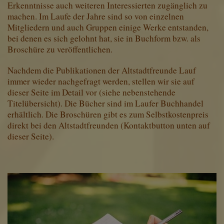
Erkenntnisse auch weiteren Interessierten zugänglich zu
Diese Website nutzt Matomo Analytics für die Auswertung der
Seitenaufrufe als Statistik. Die hierdurch gespeicherten Daten werden
machen. Im Laufe der Jahre sind so von einzelnen
ausschließlich auf unseren eigenen Servern gespeichert. Eine
Mitgliedern und auch Gruppen einige Werke entstanden,
Übertragung an Dritte erfolgt nicht. Wir verwenden die Funktion
bei denen es sich gelohnt hat, sie in Buchform bzw. als
AnonymizeIP zur Anonymisierung Ihrer IP-Adresse, so dass diese gekürzt
Broschüre zu veröffentlichen.
wird und nicht mehr Ihrem Besuch auf unserer Internetseite zugeordnet
werden kann.
Nachdem die Publikationen der Altstadtfreunde Lauf
YouTube / Vimeo
immer wieder nachgefragt werden, stellen wir sie auf
dieser Seite im Detail vor (siehe nebenstehende
Videos werden über die Plattformen YouTube oder Vimeo eingebunden.
Wir nutzen YouTube im erweiterten Datenschutzmodus. Dieser Modus
Titelübersicht). Die Bücher sind im Laufer Buchhandel
bewirkt laut YouTube, dass YouTube keine Informationen über die
erhältlich. Die Broschüren gibt es zum Selbstkostenpreis
Besucher auf dieser Website speichert, bevor diese sich das Video
direkt bei den Altstadtfreunden (Kontaktbutton unten auf
ansehen.
dieser Seite).
Eingebundene Inhalte
Optional sind externe Inhalte auf den Seiten dieser Website
eingebunden. Das können Kartendienste wie z.B. Google Maps sein
oder auch Anwendungen einer externen Website.